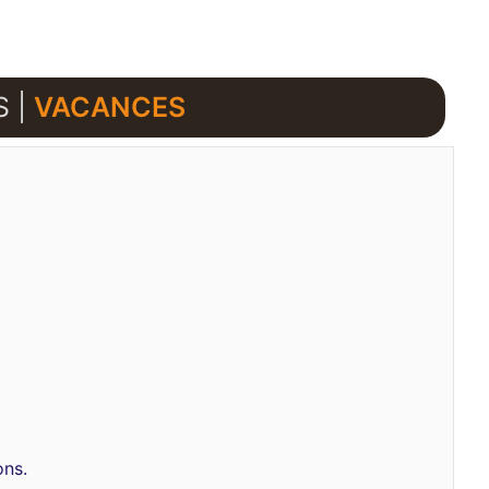
S |
VACANCES
ons.