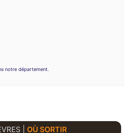
ns notre département.
ÈVRES |
OÙ SORTIR