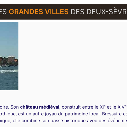
ES
GRANDES VILLES
DES DEUX-SÈVR
toire. Son
château médiéval
, construit entre le XIᵉ et le XI
gothique, est un autre joyau du patrimoine local. Bressuire
amique, elle combine son passé historique avec des événemen