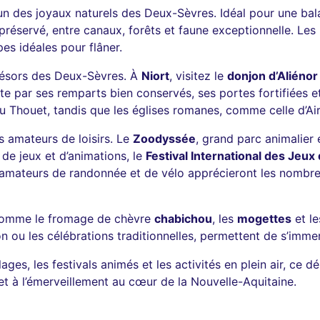
’un des joyaux naturels des Deux-Sèvres. Idéal pour une bal
réservé, entre canaux, forêts et faune exceptionnelle. Les
es idéales pour flâner.
résors des Deux-Sèvres. À
Niort
, visitez le
donjon d’Aliénor
nte par ses remparts bien conservés, ses portes fortifiées e
 Thouet, tandis que les églises romanes, comme celle d’Airv
s amateurs de loisirs. Le
Zoodyssée
, grand parc animalier 
de jeux et d’animations, le
Festival International des Jeux
mateurs de randonnée et de vélo apprécieront les nombreux
 comme le fromage de chèvre
chabichou
, les
mogettes
et le
ou les célébrations traditionnelles, permettent de s’immer
lages, les festivals animés et les activités en plein air, c
t à l’émerveillement au cœur de la Nouvelle-Aquitaine.