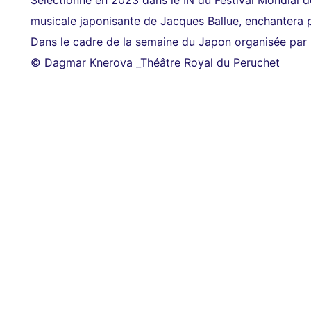
Sélectionné en 2023 dans le IN du Festival Mondial d
musicale japonisante de Jacques Ballue, enchantera p
Dans le cadre de la semaine du Japon organisée par l
© Dagmar Knerova _Théâtre Royal du Peruchet