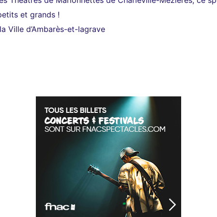
es Théâtres de Marionnettes de Charleville-Mézières, ce sp
etits et grands !
a Ville d’Ambarès-et-lagrave